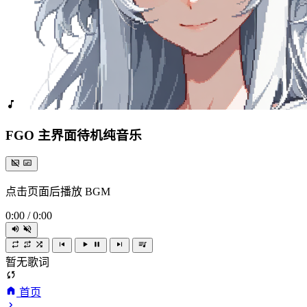
FGO 主界面待机纯音乐
点击页面后播放 BGM
0:00
/
0:00
暂无歌词
首页