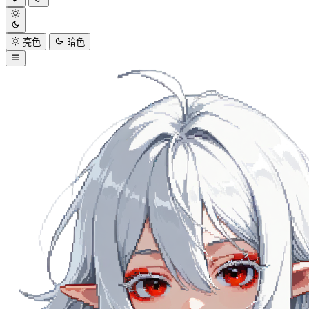
亮色
暗色