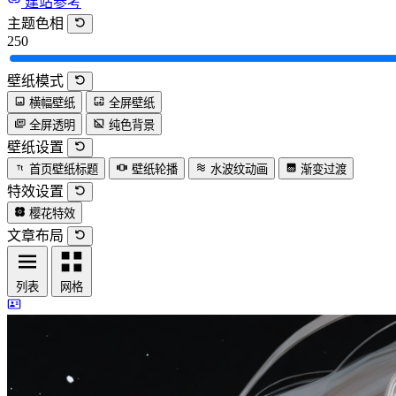
建站参考
主题色相
250
壁纸模式
横幅壁纸
全屏壁纸
全屏透明
纯色背景
壁纸设置
首页壁纸标题
壁纸轮播
水波纹动画
渐变过渡
特效设置
樱花特效
文章布局
列表
网格