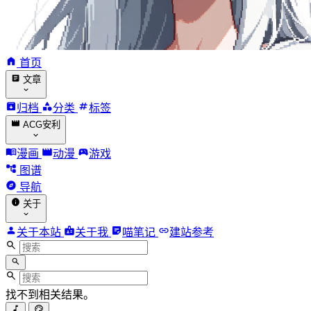
首页
文章
归档
分类
标签
ACG安利
漫画
动漫
游戏
图谱
导航
关于
关于本站
关于我
喵笔记
建站参考
找不到相关结果。