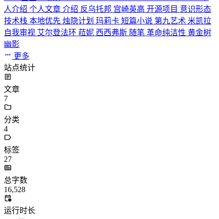
人介绍
个人文章
介绍
反乌托邦
宫崎英高
开源项目
意识形态
技术栈
本地优先
烛隐计划
玛莉卡
短篇小说
第九艺术
米凯拉
自我审视
艾尔登法环
菈妮
西西弗斯
随笔
革命纯洁性
黄金树
幽影
更多
站点统计
文章
7
分类
4
标签
27
总字数
16,528
运行时长