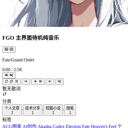
FGO 主界面待机纯音乐
Fate/Grand Order
0:00
/
2:58
暂无歌词
分类
个人文章
技术分享
短篇小说
随笔
2
1
1
1
标签
ACG图鉴
AI创作
Akasha Codex
Electron
Fate
Heaven's Feel
个