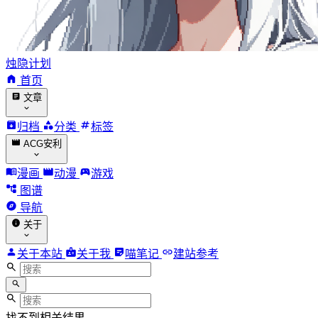
烛隐计划
首页
文章
归档
分类
标签
ACG安利
漫画
动漫
游戏
图谱
导航
关于
关于本站
关于我
喵笔记
建站参考
找不到相关结果。