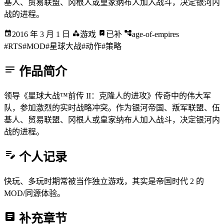
基人、贸易联盟、冈根人或皇家纳布人加入战斗，决定银河内
战的进程。
2016 年 3 月 1 日
游戏
已补
age-of-empires
#RTS
#MOD
#星球大战
#动作
#策略
作品简介
领导《星球大战™前传 II：克隆人的进攻》传奇中的伟大军
队，参加激烈的实时战略冲突。作为银河帝国、叛军联盟、伍
基人、贸易联盟、冈根人或皇家纳布人加入战斗，决定银河内
战的进程。
个人记录
快玩、多玩时期常被当作独立游戏，其实是帝国时代 2 的
MOD/同源体验。
补充章节