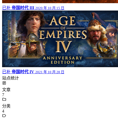
已补
帝国时代 III
2020 年 10 月 15 日
已补
帝国时代 IV
2021 年 10 月 28 日
站点统计
文章
7
分类
4