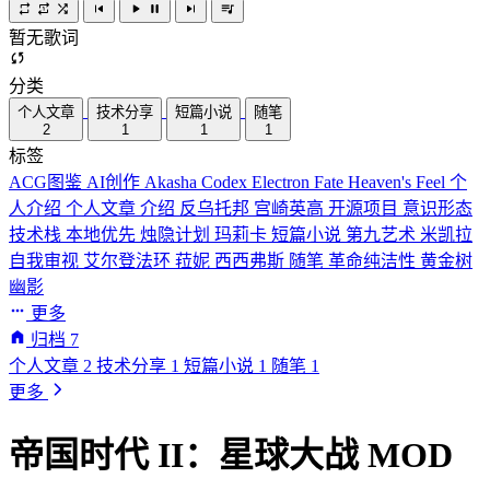
暂无歌词
分类
个人文章
技术分享
短篇小说
随笔
2
1
1
1
标签
ACG图鉴
AI创作
Akasha Codex
Electron
Fate
Heaven's Feel
个
人介绍
个人文章
介绍
反乌托邦
宫崎英高
开源项目
意识形态
技术栈
本地优先
烛隐计划
玛莉卡
短篇小说
第九艺术
米凯拉
自我审视
艾尔登法环
菈妮
西西弗斯
随笔
革命纯洁性
黄金树
幽影
更多
归档
7
个人文章
2
技术分享
1
短篇小说
1
随笔
1
更多
帝国时代 II：星球大战 MOD