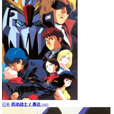
已补
机动战士 Z 高达
1985