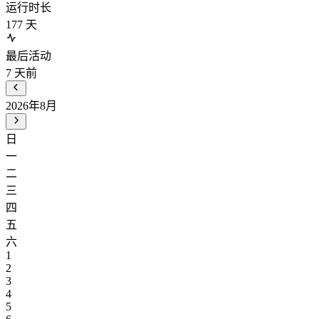
运行时长
177
天
最后活动
7
天前
2026年8月
日
一
二
三
四
五
六
1
2
3
4
5