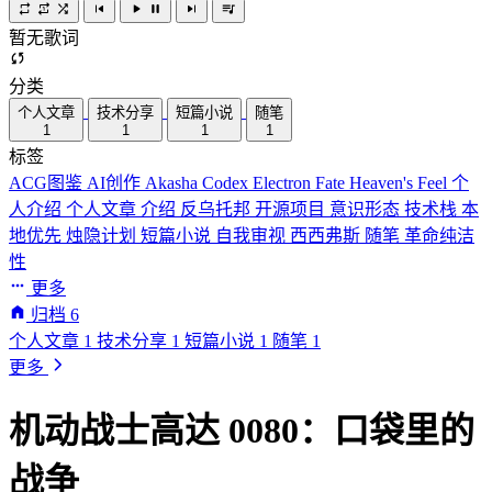
暂无歌词
分类
个人文章
技术分享
短篇小说
随笔
1
1
1
1
标签
ACG图鉴
AI创作
Akasha Codex
Electron
Fate
Heaven's Feel
个
人介绍
个人文章
介绍
反乌托邦
开源项目
意识形态
技术栈
本
地优先
烛隐计划
短篇小说
自我审视
西西弗斯
随笔
革命纯洁
性
更多
归档
6
个人文章
1
技术分享
1
短篇小说
1
随笔
1
更多
机动战士高达 0080：口袋里的
战争