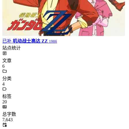
已补
机动战士高达 ZZ
1986
站点统计
文章
6
分类
4
标签
20
总字数
7,643