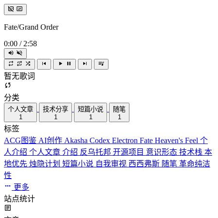
Fate/Grand Order
0:00
/
2:58
暂无歌词
分类
个人文章
技术分享
短篇小说
随笔
1
1
1
1
标签
ACG图鉴
AI创作
Akasha Codex
Electron
Fate
Heaven's Feel
个
人介绍
个人文章
介绍
反乌托邦
开源项目
意识形态
技术栈
本
地优先
烛隐计划
短篇小说
自我审视
西西弗斯
随笔
革命纯洁
性
更多
站点统计