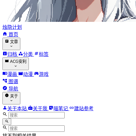
烛隐计划
首页
文章
归档
分类
标签
ACG安利
漫画
动漫
游戏
图谱
导航
关于
关于本站
关于我
喵笔记
建站参考
找不到相关结果。