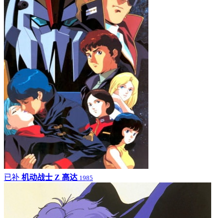
已补
机动战士 Z 高达
1985