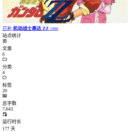
已补
机动战士高达 ZZ
1986
站点统计
文章
6
分类
4
标签
20
总字数
7,643
运行时长
177
天