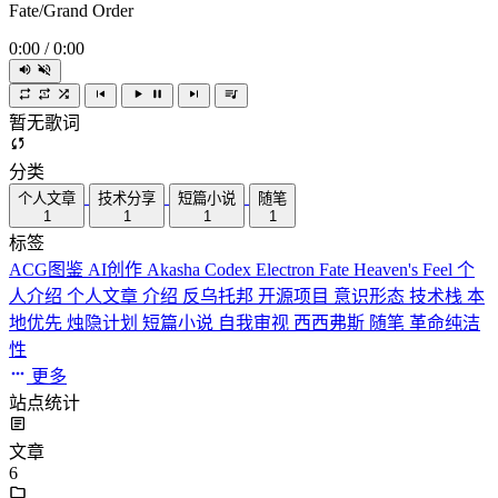
Fate/Grand Order
0:00
/
0:00
暂无歌词
分类
个人文章
技术分享
短篇小说
随笔
1
1
1
1
标签
ACG图鉴
AI创作
Akasha Codex
Electron
Fate
Heaven's Feel
个
人介绍
个人文章
介绍
反乌托邦
开源项目
意识形态
技术栈
本
地优先
烛隐计划
短篇小说
自我审视
西西弗斯
随笔
革命纯洁
性
更多
站点统计
文章
6