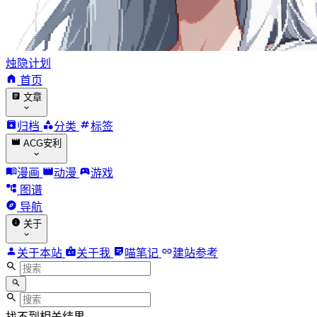
烛隐计划
首页
文章
归档
分类
标签
ACG安利
漫画
动漫
游戏
图谱
导航
关于
关于本站
关于我
喵笔记
建站参考
找不到相关结果。