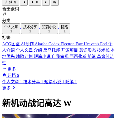
暂无歌词
分类
个人文章
技术分享
短篇小说
随笔
1
1
1
1
标签
ACG图鉴
AI创作
Akasha Codex
Electron
Fate
Heaven's Feel
个
人介绍
个人文章
介绍
反乌托邦
开源项目
意识形态
技术栈
本
地优先
烛隐计划
短篇小说
自我审视
西西弗斯
随笔
革命纯洁
性
更多
归档
6
个人文章
1
技术分享
1
短篇小说
1
随笔
1
更多
新机动战记高达 W