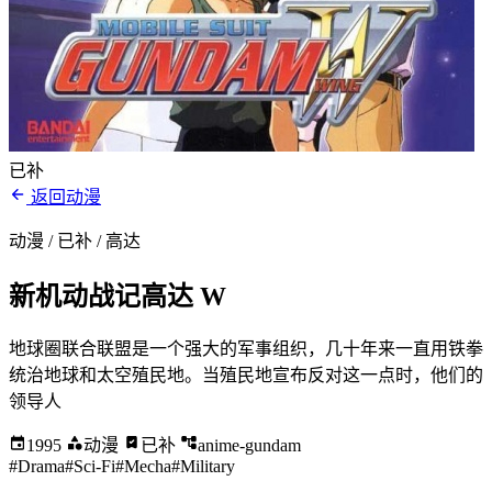
已补
返回动漫
动漫 / 已补
/ 高达
新机动战记高达 W
地球圈联合联盟是一个强大的军事组织，几十年来一直用铁拳
统治地球和太空殖民地。当殖民地宣布反对这一点时，他们的
领导人
1995
动漫
已补
anime-gundam
#Drama
#Sci-Fi
#Mecha
#Military