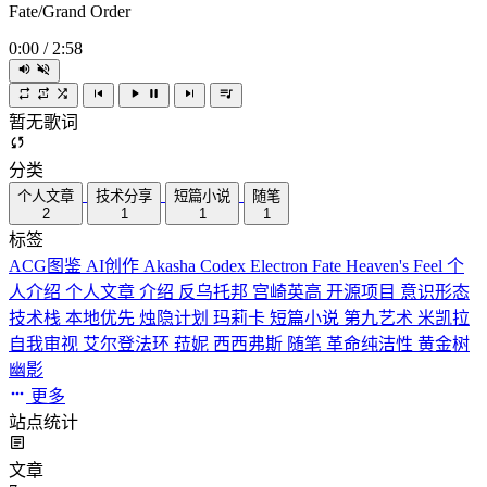
Fate/Grand Order
0:00
/
2:58
暂无歌词
分类
个人文章
技术分享
短篇小说
随笔
2
1
1
1
标签
ACG图鉴
AI创作
Akasha Codex
Electron
Fate
Heaven's Feel
个
人介绍
个人文章
介绍
反乌托邦
宫崎英高
开源项目
意识形态
技术栈
本地优先
烛隐计划
玛莉卡
短篇小说
第九艺术
米凯拉
自我审视
艾尔登法环
菈妮
西西弗斯
随笔
革命纯洁性
黄金树
幽影
更多
站点统计
文章