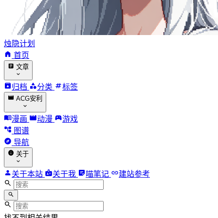
烛隐计划
首页
文章
归档
分类
标签
ACG安利
漫画
动漫
游戏
图谱
导航
关于
关于本站
关于我
喵笔记
建站参考
找不到相关结果。