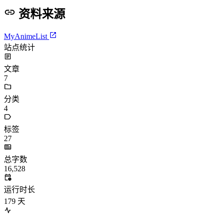
资料来源
MyAnimeList
站点统计
文章
7
分类
4
标签
27
总字数
16,528
运行时长
179
天