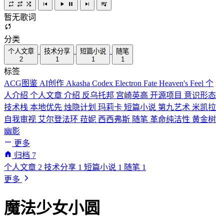
暂无歌词
分类
个人文章
技术分享
短篇小说
随笔
2
1
1
1
标签
ACG图鉴
AI创作
Akasha Codex
Electron
Fate
Heaven's Feel
个
人介绍
个人文章
介绍
反乌托邦
宫崎英高
开源项目
意识形态
技术栈
本地优先
烛隐计划
玛莉卡
短篇小说
第九艺术
米凯拉
自我审视
艾尔登法环
菈妮
西西弗斯
随笔
革命纯洁性
黄金树
幽影
更多
归档
7
个人文章
2
技术分享
1
短篇小说
1
随笔
1
更多
魔法少女小圆