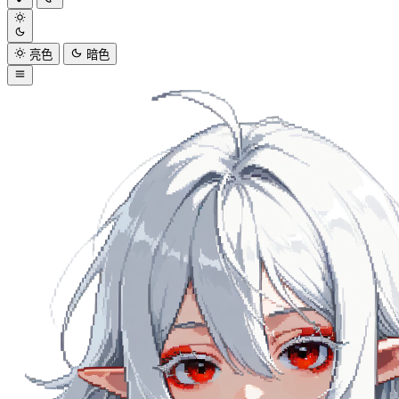
亮色
暗色