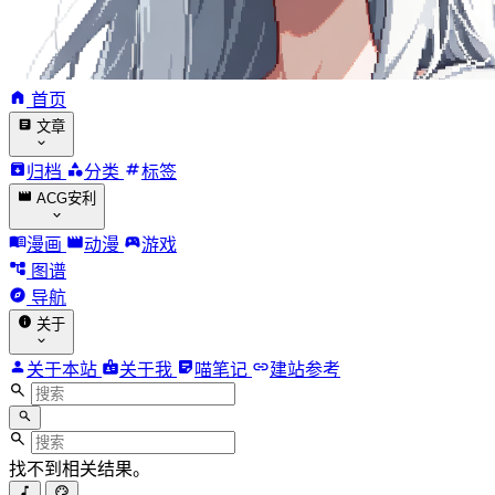
首页
文章
归档
分类
标签
ACG安利
漫画
动漫
游戏
图谱
导航
关于
关于本站
关于我
喵笔记
建站参考
找不到相关结果。