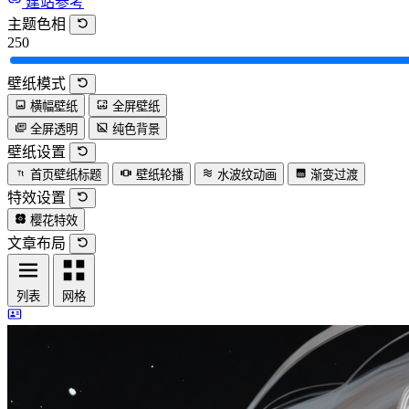
建站参考
主题色相
250
壁纸模式
横幅壁纸
全屏壁纸
全屏透明
纯色背景
壁纸设置
首页壁纸标题
壁纸轮播
水波纹动画
渐变过渡
特效设置
樱花特效
文章布局
列表
网格