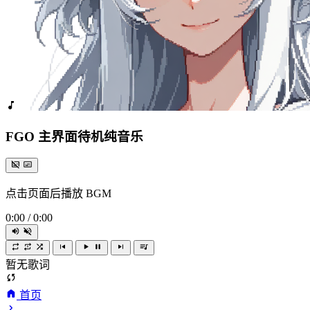
FGO 主界面待机纯音乐
点击页面后播放 BGM
0:00
/
0:00
暂无歌词
首页