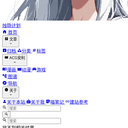
烛隐计划
首页
文章
归档
分类
标签
ACG安利
漫画
动漫
游戏
图谱
导航
关于
关于本站
关于我
喵笔记
建站参考
找不到相关结果。