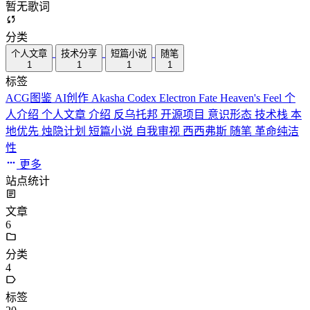
暂无歌词
分类
个人文章
技术分享
短篇小说
随笔
1
1
1
1
标签
ACG图鉴
AI创作
Akasha Codex
Electron
Fate
Heaven's Feel
个
人介绍
个人文章
介绍
反乌托邦
开源项目
意识形态
技术栈
本
地优先
烛隐计划
短篇小说
自我审视
西西弗斯
随笔
革命纯洁
性
更多
站点统计
文章
6
分类
4
标签