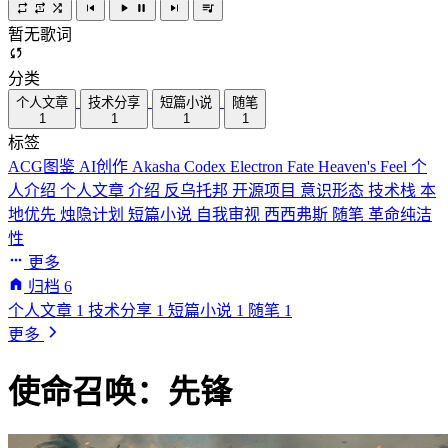
暂无歌词
分类
个人文章
技术分享
短篇小说
随笔
1
1
1
1
标签
ACG图鉴
AI创作
Akasha Codex
Electron
Fate
Heaven's Feel
个
人介绍
个人文章
介绍
反乌托邦
开源项目
意识形态
技术栈
本
地优先
烛隐计划
短篇小说
自我审视
西西弗斯
随笔
革命纯洁
性
更多
归档
6
个人文章
1
技术分享
1
短篇小说
1
随笔
1
更多
使命召唤：先锋