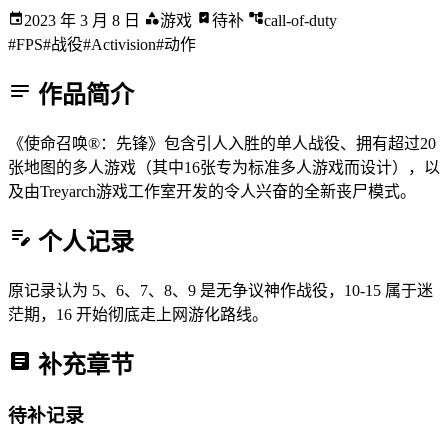
2023 年 3 月 8 日
游戏
待补
call-of-duty
#FPS
#战役
#Activision
#动作
作品简介
《使命召唤®：先锋》包含引人入胜的单人战役、拥有超过20
张地图的多人游戏（其中16张专为标准多人游戏而设计），以
及由Treyarch游戏工作室开发的令人兴奋的全新丧尸模式。
个人记录
原记录认为 5、6、7、8、9 是无争议神作战役，10-15 属于迷
茫期，16 开始彻底走上网游化路线。
补充章节
待补记录