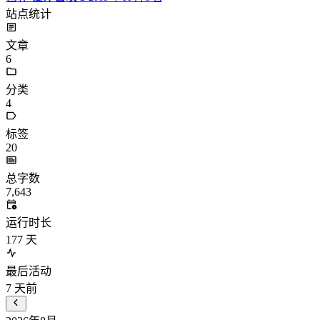
站点统计
文章
6
分类
4
标签
20
总字数
7,643
运行时长
177
天
最后活动
7
天前