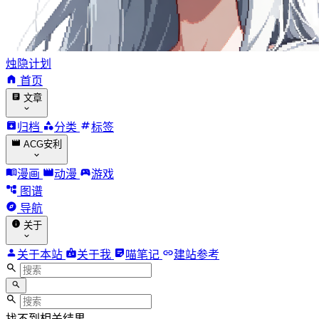
烛隐计划
首页
文章
归档
分类
标签
ACG安利
漫画
动漫
游戏
图谱
导航
关于
关于本站
关于我
喵笔记
建站参考
找不到相关结果。