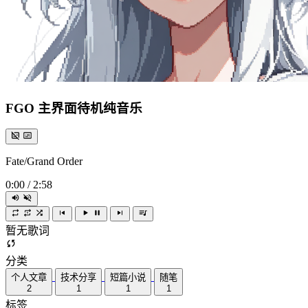
FGO 主界面待机纯音乐
Fate/Grand Order
0:00
/
2:58
暂无歌词
分类
个人文章
技术分享
短篇小说
随笔
2
1
1
1
标签