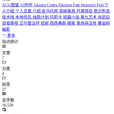
ACG图鉴
AI创作
Akasha Codex
Electron
Fate
Heaven's Feel
个
人介绍
个人文章
介绍
反乌托邦
宫崎英高
开源项目
意识形态
技术栈
本地优先
烛隐计划
玛莉卡
短篇小说
第九艺术
米凯拉
自我审视
艾尔登法环
菈妮
西西弗斯
随笔
革命纯洁性
黄金树
幽影
更多
站点统计
文章
7
分类
4
标签
27
总字数
16,528