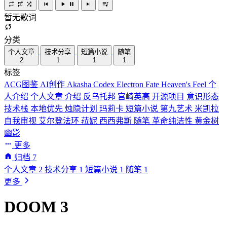
暂无歌词
分类
个人文章
技术分享
短篇小说
随笔
2
1
1
1
标签
ACG图鉴
AI创作
Akasha Codex
Electron
Fate
Heaven's Feel
个
人介绍
个人文章
介绍
反乌托邦
宫崎英高
开源项目
意识形态
技术栈
本地优先
烛隐计划
玛莉卡
短篇小说
第九艺术
米凯拉
自我审视
艾尔登法环
菈妮
西西弗斯
随笔
革命纯洁性
黄金树
幽影
更多
归档
7
个人文章
2
技术分享
1
短篇小说
1
随笔
1
更多
DOOM 3