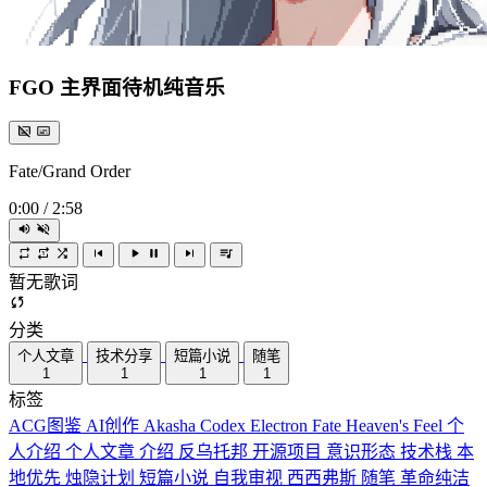
FGO 主界面待机纯音乐
Fate/Grand Order
0:00
/
2:58
暂无歌词
分类
个人文章
技术分享
短篇小说
随笔
1
1
1
1
标签
ACG图鉴
AI创作
Akasha Codex
Electron
Fate
Heaven's Feel
个
人介绍
个人文章
介绍
反乌托邦
开源项目
意识形态
技术栈
本
地优先
烛隐计划
短篇小说
自我审视
西西弗斯
随笔
革命纯洁