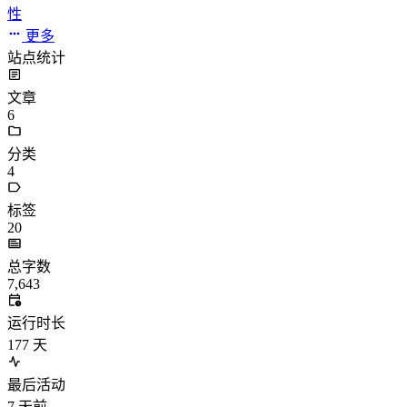
性
更多
站点统计
文章
6
分类
4
标签
20
总字数
7,643
运行时长
177
天
最后活动
7
天前