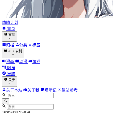
烛隐计划
首页
文章
归档
分类
标签
ACG安利
漫画
动漫
游戏
图谱
导航
关于
关于本站
关于我
喵笔记
建站参考
找不到相关结果。