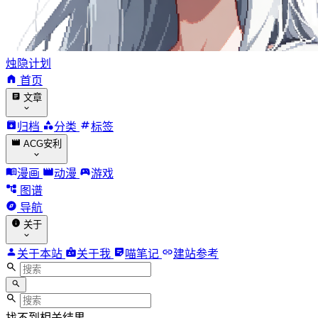
烛隐计划
首页
文章
归档
分类
标签
ACG安利
漫画
动漫
游戏
图谱
导航
关于
关于本站
关于我
喵笔记
建站参考
找不到相关结果。