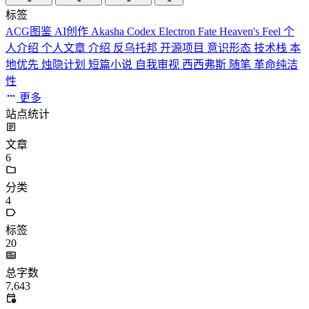
标签
ACG图鉴
AI创作
Akasha Codex
Electron
Fate
Heaven's Feel
个
人介绍
个人文章
介绍
反乌托邦
开源项目
意识形态
技术栈
本
地优先
烛隐计划
短篇小说
自我审视
西西弗斯
随笔
革命纯洁
性
更多
站点统计
文章
6
分类
4
标签
20
总字数
7,643