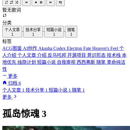
暂无歌词
分类
个人文章
技术分享
短篇小说
随笔
1
1
1
1
标签
ACG图鉴
AI创作
Akasha Codex
Electron
Fate
Heaven's Feel
个
人介绍
个人文章
介绍
反乌托邦
开源项目
意识形态
技术栈
本
地优先
烛隐计划
短篇小说
自我审视
西西弗斯
随笔
革命纯洁
性
更多
归档
6
个人文章
1
技术分享
1
短篇小说
1
随笔
1
更多
孤岛惊魂 3