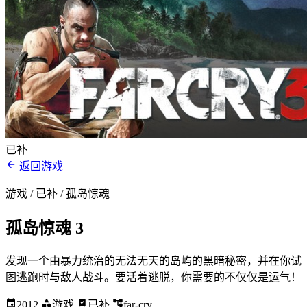
已补
返回游戏
游戏 / 已补
/ 孤岛惊魂
孤岛惊魂 3
发现一个由暴力统治的无法无天的岛屿的黑暗秘密，并在你试
图逃跑时与敌人战斗。要活着逃脱，你需要的不仅仅是运气！
2012
游戏
已补
far-cry