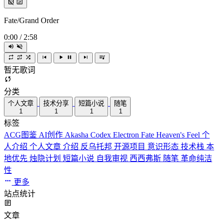
Fate/Grand Order
0:00
/
2:58
暂无歌词
分类
个人文章
技术分享
短篇小说
随笔
1
1
1
1
标签
ACG图鉴
AI创作
Akasha Codex
Electron
Fate
Heaven's Feel
个
人介绍
个人文章
介绍
反乌托邦
开源项目
意识形态
技术栈
本
地优先
烛隐计划
短篇小说
自我审视
西西弗斯
随笔
革命纯洁
性
更多
站点统计
文章