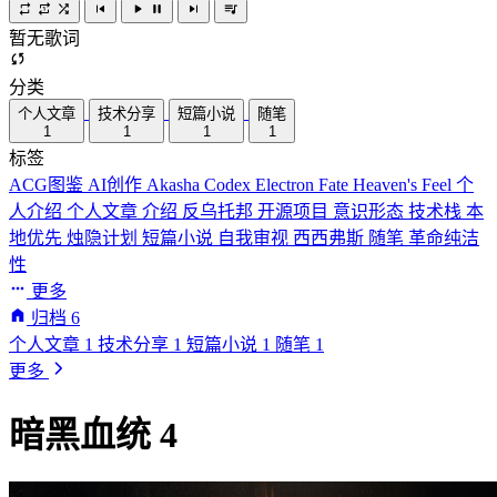
暂无歌词
分类
个人文章
技术分享
短篇小说
随笔
1
1
1
1
标签
ACG图鉴
AI创作
Akasha Codex
Electron
Fate
Heaven's Feel
个
人介绍
个人文章
介绍
反乌托邦
开源项目
意识形态
技术栈
本
地优先
烛隐计划
短篇小说
自我审视
西西弗斯
随笔
革命纯洁
性
更多
归档
6
个人文章
1
技术分享
1
短篇小说
1
随笔
1
更多
暗黑血统 4