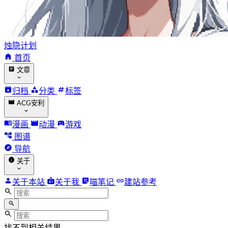
烛隐计划
首页
文章
归档
分类
标签
ACG安利
漫画
动漫
游戏
图谱
导航
关于
关于本站
关于我
喵笔记
建站参考
找不到相关结果。