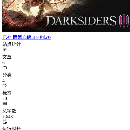
已补
暗黑血统 3
日期待补
站点统计
文章
6
分类
4
标签
20
总字数
7,643
运行时长