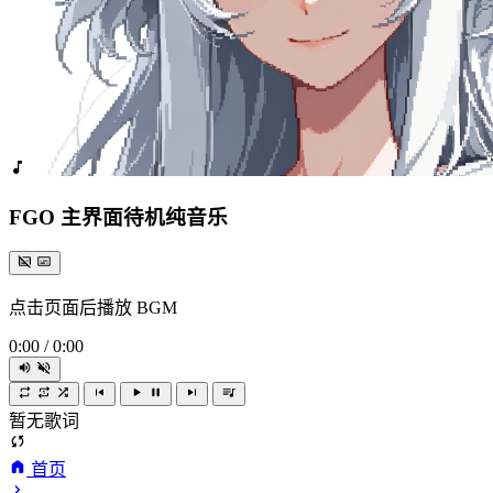
FGO 主界面待机纯音乐
点击页面后播放 BGM
0:00
/
0:00
暂无歌词
首页