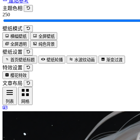
建站参考
主题色相
250
壁纸模式
横幅壁纸
全屏壁纸
全屏透明
纯色背景
壁纸设置
首页壁纸标题
壁纸轮播
水波纹动画
渐变过渡
特效设置
樱花特效
文章布局
列表
网格