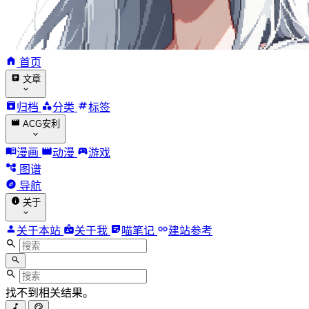
首页
文章
归档
分类
标签
ACG安利
漫画
动漫
游戏
图谱
导航
关于
关于本站
关于我
喵笔记
建站参考
找不到相关结果。