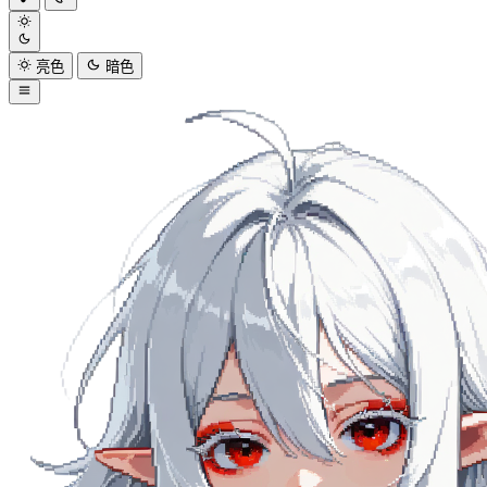
亮色
暗色