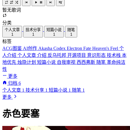
暂无歌词
分类
个人文章
技术分享
短篇小说
随笔
1
1
1
1
标签
ACG图鉴
AI创作
Akasha Codex
Electron
Fate
Heaven's Feel
个
人介绍
个人文章
介绍
反乌托邦
开源项目
意识形态
技术栈
本
地优先
烛隐计划
短篇小说
自我审视
西西弗斯
随笔
革命纯洁
性
更多
归档
6
个人文章
1
技术分享
1
短篇小说
1
随笔
1
更多
赤色要塞