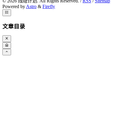
©
2026
烛隐计划. All Rights Reserved. /
RSS
/
Sitemap
Powered by
Astro
&
Firefly
文章目录