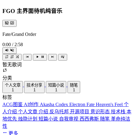
FGO 主界面待机纯音乐
Fate/Grand Order
0:00
/
2:58
暂无歌词
分类
个人文章
技术分享
短篇小说
随笔
1
1
1
1
标签
ACG图鉴
AI创作
Akasha Codex
Electron
Fate
Heaven's Feel
个
人介绍
个人文章
介绍
反乌托邦
开源项目
意识形态
技术栈
本
地优先
烛隐计划
短篇小说
自我审视
西西弗斯
随笔
革命纯洁
性
更多