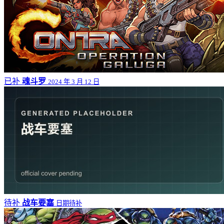
已补
魂斗罗
2024 年 3 月 12 日
待补
战车要塞
日期待补