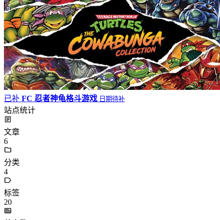
已补
FC 忍者神龟格斗游戏
日期待补
站点统计
文章
6
分类
4
标签
20