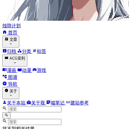
烛隐计划
首页
文章
归档
分类
标签
ACG安利
漫画
动漫
游戏
图谱
导航
关于
关于本站
关于我
喵笔记
建站参考
找不到相关结果。