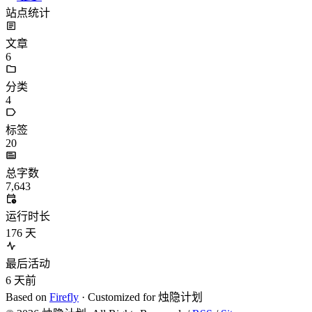
站点统计
文章
6
分类
4
标签
20
总字数
7,643
运行时长
176
天
最后活动
6
天前
Based on
Firefly
· Customized for 烛隐计划