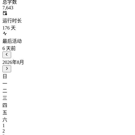
总字数
7,643
运行时长
176
天
最后活动
6
天前
2026年8月
日
一
二
三
四
五
六
1
2