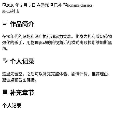
2026 年 2 月 5 日
游戏
已补
konami-classics
#FC
#射击
作品简介
在70年代的赌场和酒店执行超暴力突袭。化身为拥有致幻药物
强化的杀手，用物理驱动的俯视角近战模式击败拉斯维加斯黑
帮。
个人记录
这里先留空，之后可以补充完整体验、剧情评价、推荐理由、
避雷点和截图链接。
补充章节
个人记录