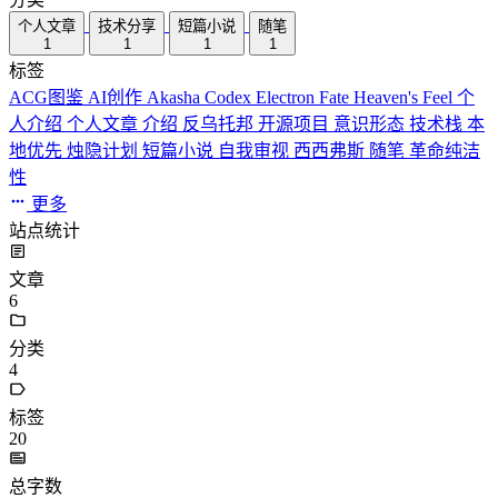
个人文章
技术分享
短篇小说
随笔
1
1
1
1
标签
ACG图鉴
AI创作
Akasha Codex
Electron
Fate
Heaven's Feel
个
人介绍
个人文章
介绍
反乌托邦
开源项目
意识形态
技术栈
本
地优先
烛隐计划
短篇小说
自我审视
西西弗斯
随笔
革命纯洁
性
更多
站点统计
文章
6
分类
4
标签
20
总字数