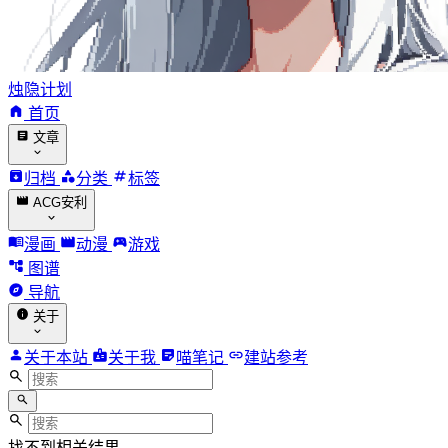
烛隐计划
首页
文章
归档
分类
标签
ACG安利
漫画
动漫
游戏
图谱
导航
关于
关于本站
关于我
喵笔记
建站参考
找不到相关结果。