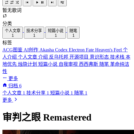
暂无歌词
分类
个人文章
技术分享
短篇小说
随笔
1
1
1
1
标签
ACG图鉴
AI创作
Akasha Codex
Electron
Fate
Heaven's Feel
个
人介绍
个人文章
介绍
反乌托邦
开源项目
意识形态
技术栈
本
地优先
烛隐计划
短篇小说
自我审视
西西弗斯
随笔
革命纯洁
性
更多
归档
6
个人文章
1
技术分享
1
短篇小说
1
随笔
1
更多
审判之眼 Remastered