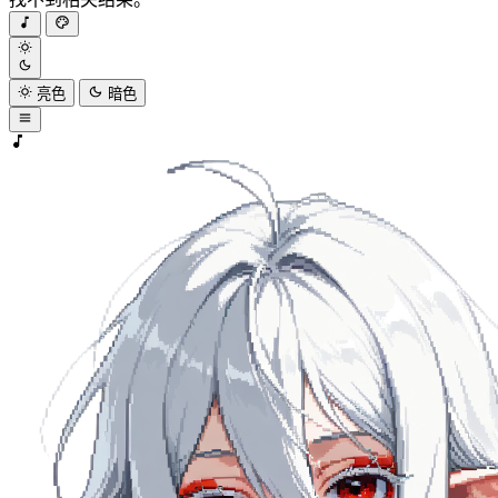
亮色
暗色