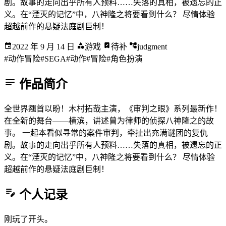
剧。故事的走向出乎所有人预料……失落的真相，被遗忘的正
义。在“湮灭的记忆”中，八神隆之将要看到什么？ 尽情体验
超越前作的悬疑法庭剧巨制！
2022 年 9 月 14 日
游戏
待补
judgment
#动作冒险
#SEGA
#动作
#冒险
#角色扮演
作品简介
全世界翘首以盼！木村拓哉主演，《审判之眼》系列最新作！
在全新的舞台——横滨，讲述曾为律师的侦探八神隆之的故
事。 一起本看似寻常的案件审判，牵扯出充满谜团的复仇
剧。故事的走向出乎所有人预料……失落的真相，被遗忘的正
义。在“湮灭的记忆”中，八神隆之将要看到什么？ 尽情体验
超越前作的悬疑法庭剧巨制！
个人记录
刚玩了开头。