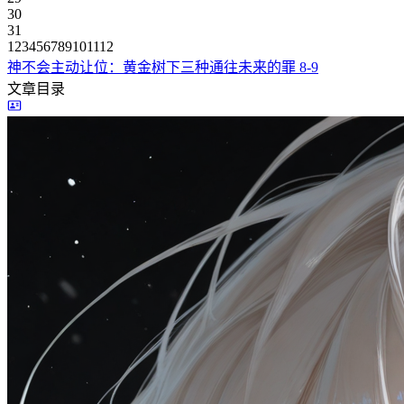
30
31
1
2
3
4
5
6
7
8
9
10
11
12
神不会主动让位：黄金树下三种通往未来的罪
8-9
文章目录