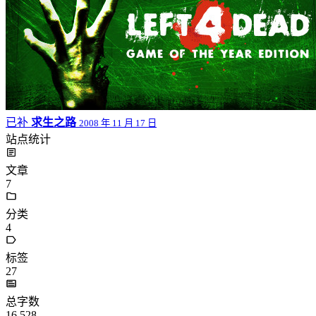
已补
求生之路
2008 年 11 月 17 日
站点统计
文章
7
分类
4
标签
27
总字数
16,528