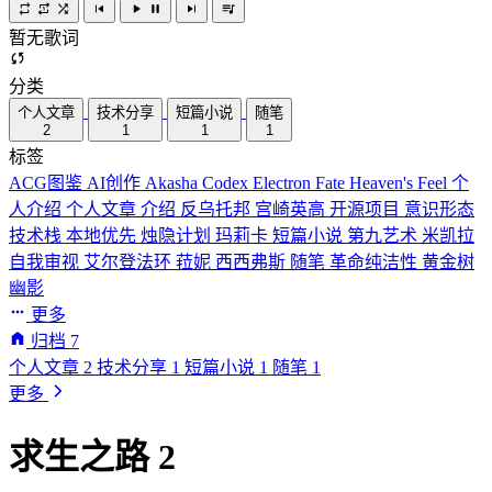
暂无歌词
分类
个人文章
技术分享
短篇小说
随笔
2
1
1
1
标签
ACG图鉴
AI创作
Akasha Codex
Electron
Fate
Heaven's Feel
个
人介绍
个人文章
介绍
反乌托邦
宫崎英高
开源项目
意识形态
技术栈
本地优先
烛隐计划
玛莉卡
短篇小说
第九艺术
米凯拉
自我审视
艾尔登法环
菈妮
西西弗斯
随笔
革命纯洁性
黄金树
幽影
更多
归档
7
个人文章
2
技术分享
1
短篇小说
1
随笔
1
更多
求生之路 2