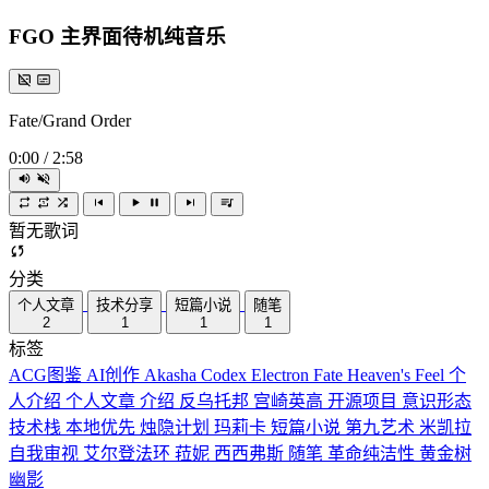
FGO 主界面待机纯音乐
Fate/Grand Order
0:00
/
2:58
暂无歌词
分类
个人文章
技术分享
短篇小说
随笔
2
1
1
1
标签
ACG图鉴
AI创作
Akasha Codex
Electron
Fate
Heaven's Feel
个
人介绍
个人文章
介绍
反乌托邦
宫崎英高
开源项目
意识形态
技术栈
本地优先
烛隐计划
玛莉卡
短篇小说
第九艺术
米凯拉
自我审视
艾尔登法环
菈妮
西西弗斯
随笔
革命纯洁性
黄金树
幽影