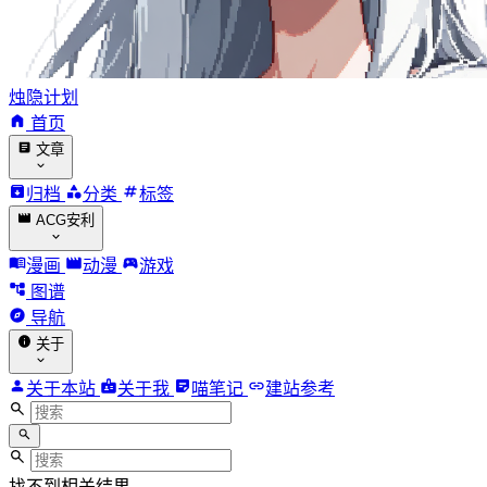
烛隐计划
首页
文章
归档
分类
标签
ACG安利
漫画
动漫
游戏
图谱
导航
关于
关于本站
关于我
喵笔记
建站参考
找不到相关结果。