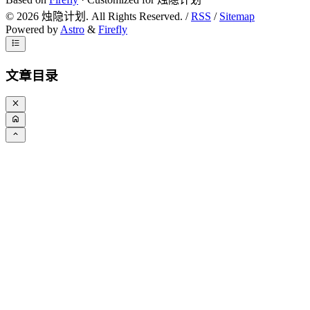
©
2026
烛隐计划. All Rights Reserved. /
RSS
/
Sitemap
Powered by
Astro
&
Firefly
文章目录