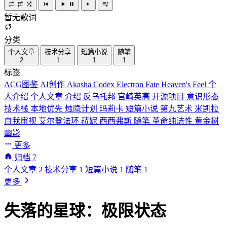
暂无歌词
分类
个人文章
技术分享
短篇小说
随笔
2
1
1
1
标签
ACG图鉴
AI创作
Akasha Codex
Electron
Fate
Heaven's Feel
个
人介绍
个人文章
介绍
反乌托邦
宫崎英高
开源项目
意识形态
技术栈
本地优先
烛隐计划
玛莉卡
短篇小说
第九艺术
米凯拉
自我审视
艾尔登法环
菈妮
西西弗斯
随笔
革命纯洁性
黄金树
幽影
更多
归档
7
个人文章
2
技术分享
1
短篇小说
1
随笔
1
更多
失落的星球：极限状态