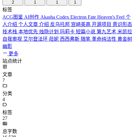
2
1
1
1
标签
ACG图鉴
AI创作
Akasha Codex
Electron
Fate
Heaven's Feel
个
人介绍
个人文章
介绍
反乌托邦
宫崎英高
开源项目
意识形态
技术栈
本地优先
烛隐计划
玛莉卡
短篇小说
第九艺术
米凯拉
自我审视
艾尔登法环
菈妮
西西弗斯
随笔
革命纯洁性
黄金树
幽影
更多
站点统计
文章
7
分类
4
标签
27
总字数