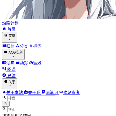
烛隐计划
首页
文章
归档
分类
标签
ACG安利
漫画
动漫
游戏
图谱
导航
关于
关于本站
关于我
喵笔记
建站参考
找不到相关结果。