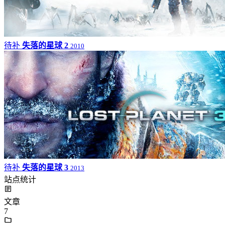
待补
失落的星球 2
2010
待补
失落的星球 3
2013
站点统计
文章
7