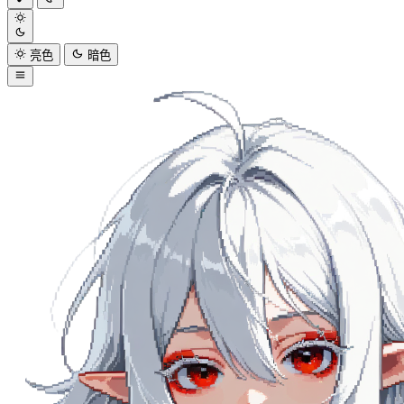
亮色
暗色