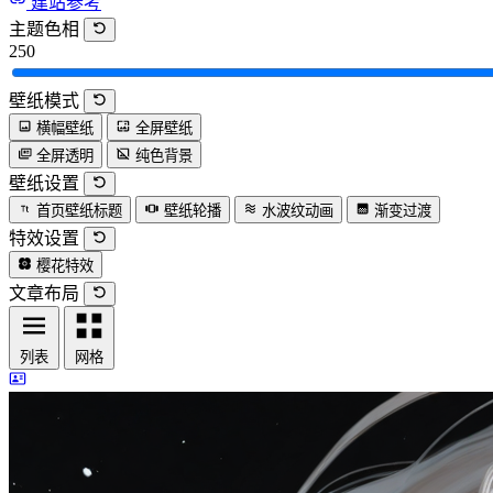
建站参考
主题色相
250
壁纸模式
横幅壁纸
全屏壁纸
全屏透明
纯色背景
壁纸设置
首页壁纸标题
壁纸轮播
水波纹动画
渐变过渡
特效设置
樱花特效
文章布局
列表
网格