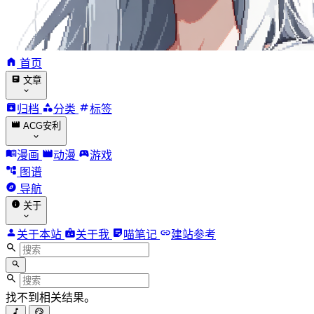
首页
文章
归档
分类
标签
ACG安利
漫画
动漫
游戏
图谱
导航
关于
关于本站
关于我
喵笔记
建站参考
找不到相关结果。