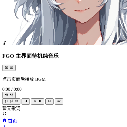
FGO 主界面待机纯音乐
点击页面后播放 BGM
0:00
/
0:00
暂无歌词
首页