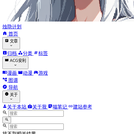
烛隐计划
首页
文章
归档
分类
标签
ACG安利
漫画
动漫
游戏
图谱
导航
关于
关于本站
关于我
喵笔记
建站参考
找不到相关结果。