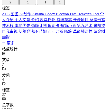
2
1
1
1
标签
ACG图鉴
AI创作
Akasha Codex
Electron
Fate
Heaven's Feel
个
人介绍
个人文章
介绍
反乌托邦
宫崎英高
开源项目
意识形态
技术栈
本地优先
烛隐计划
玛莉卡
短篇小说
第九艺术
米凯拉
自我审视
艾尔登法环
菈妮
西西弗斯
随笔
革命纯洁性
黄金树
幽影
更多
站点统计
文章
7
分类
4
标签
27
总字数