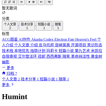
暂无歌词
分类
个人文章
技术分享
短篇小说
随笔
2
1
1
1
标签
ACG图鉴
AI创作
Akasha Codex
Electron
Fate
Heaven's Feel
个
人介绍
个人文章
介绍
反乌托邦
宫崎英高
开源项目
意识形态
技术栈
本地优先
烛隐计划
玛莉卡
短篇小说
第九艺术
米凯拉
自我审视
艾尔登法环
菈妮
西西弗斯
随笔
革命纯洁性
黄金树
幽影
更多
归档
7
个人文章
2
技术分享
1
短篇小说
1
随笔
1
更多
Humint