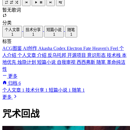
暂无歌词
分类
个人文章
技术分享
短篇小说
随笔
1
1
1
1
标签
ACG图鉴
AI创作
Akasha Codex
Electron
Fate
Heaven's Feel
个
人介绍
个人文章
介绍
反乌托邦
开源项目
意识形态
技术栈
本
地优先
烛隐计划
短篇小说
自我审视
西西弗斯
随笔
革命纯洁
性
更多
归档
6
个人文章
1
技术分享
1
短篇小说
1
随笔
1
更多
咒术回战