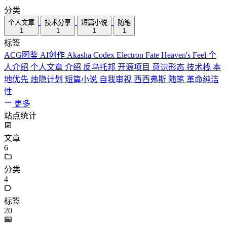
分类
个人文章
技术分享
短篇小说
随笔
1
1
1
1
标签
ACG图鉴
AI创作
Akasha Codex
Electron
Fate
Heaven's Feel
个
人介绍
个人文章
介绍
反乌托邦
开源项目
意识形态
技术栈
本
地优先
烛隐计划
短篇小说
自我审视
西西弗斯
随笔
革命纯洁
性
更多
站点统计
文章
6
分类
4
标签
20