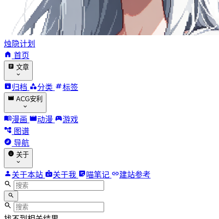
烛隐计划
首页
文章
归档
分类
标签
ACG安利
漫画
动漫
游戏
图谱
导航
关于
关于本站
关于我
喵笔记
建站参考
找不到相关结果。