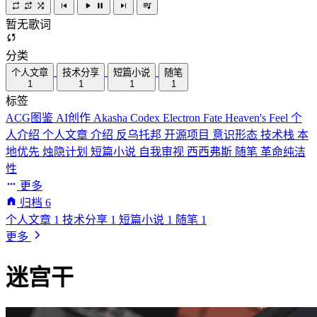
暂无歌词
分类
个人文章
技术分享
短篇小说
随笔
1
1
1
1
标签
ACG图鉴
AI创作
Akasha Codex
Electron
Fate
Heaven's Feel
个
人介绍
个人文章
介绍
反乌托邦
开源项目
意识形态
技术栈
本
地优先
烛隐计划
短篇小说
自我审视
西西弗斯
随笔
革命纯洁
性
更多
归档
6
个人文章
1
技术分享
1
短篇小说
1
随笔
1
更多
迷宫干