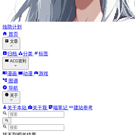
烛隐计划
首页
文章
归档
分类
标签
ACG安利
漫画
动漫
游戏
图谱
导航
关于
关于本站
关于我
喵笔记
建站参考
找不到相关结果。