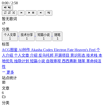
0:00
/
2:58
暂无歌词
分类
个人文章
技术分享
短篇小说
随笔
1
1
1
1
标签
ACG图鉴
AI创作
Akasha Codex
Electron
Fate
Heaven's Feel
个
人介绍
个人文章
介绍
反乌托邦
开源项目
意识形态
技术栈
本
地优先
烛隐计划
短篇小说
自我审视
西西弗斯
随笔
革命纯洁
性
更多
站点统计
文章
6
分类