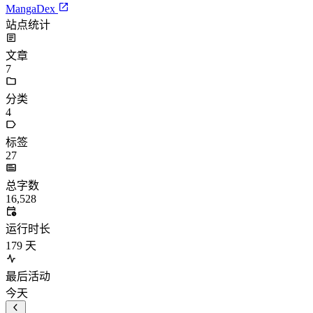
MangaDex
站点统计
文章
7
分类
4
标签
27
总字数
16,528
运行时长
179
天
最后活动
今天