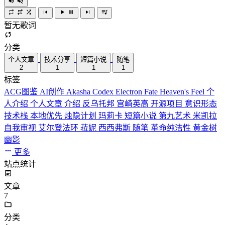
暂无歌词
分类
个人文章
技术分享
短篇小说
随笔
2
1
1
1
标签
ACG图鉴
AI创作
Akasha Codex
Electron
Fate
Heaven's Feel
个
人介绍
个人文章
介绍
反乌托邦
宫崎英高
开源项目
意识形态
技术栈
本地优先
烛隐计划
玛莉卡
短篇小说
第九艺术
米凯拉
自我审视
艾尔登法环
菈妮
西西弗斯
随笔
革命纯洁性
黄金树
幽影
更多
站点统计
文章
7
分类