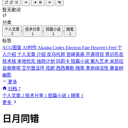
暂无歌词
分类
个人文章
技术分享
短篇小说
随笔
2
1
1
1
标签
ACG图鉴
AI创作
Akasha Codex
Electron
Fate
Heaven's Feel
个
人介绍
个人文章
介绍
反乌托邦
宫崎英高
开源项目
意识形态
技术栈
本地优先
烛隐计划
玛莉卡
短篇小说
第九艺术
米凯拉
自我审视
艾尔登法环
菈妮
西西弗斯
随笔
革命纯洁性
黄金树
幽影
更多
归档
7
个人文章
2
技术分享
1
短篇小说
1
随笔
1
更多
日月同错