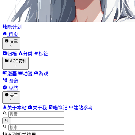
烛隐计划
首页
文章
归档
分类
标签
ACG安利
漫画
动漫
游戏
图谱
导航
关于
关于本站
关于我
喵笔记
建站参考
找不到相关结果。