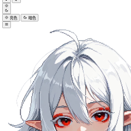
亮色
暗色