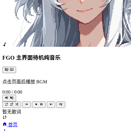
FGO 主界面待机纯音乐
点击页面后播放 BGM
0:00
/
0:00
暂无歌词
首页