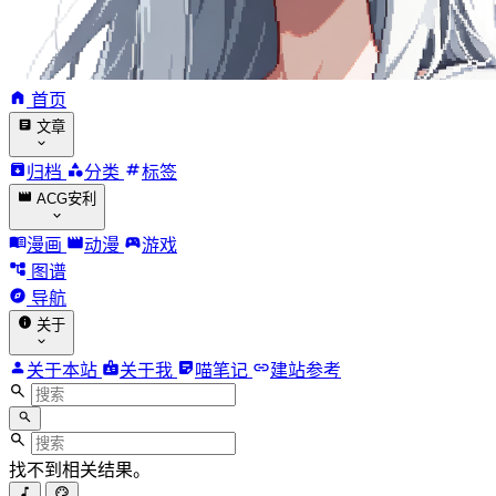
首页
文章
归档
分类
标签
ACG安利
漫画
动漫
游戏
图谱
导航
关于
关于本站
关于我
喵笔记
建站参考
找不到相关结果。