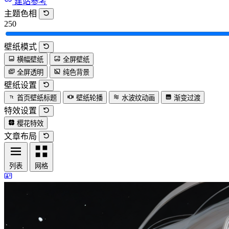
建站参考
主题色相
250
壁纸模式
横幅壁纸
全屏壁纸
全屏透明
纯色背景
壁纸设置
首页壁纸标题
壁纸轮播
水波纹动画
渐变过渡
特效设置
樱花特效
文章布局
列表
网格