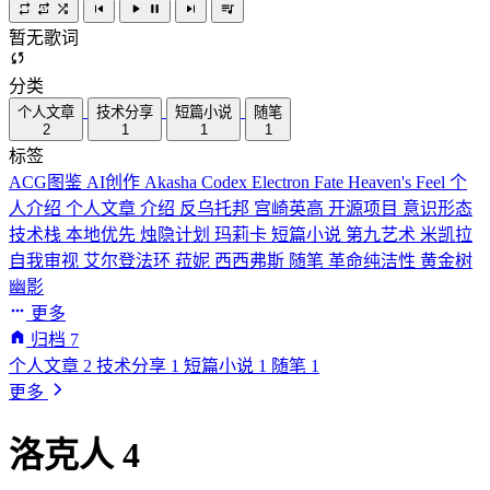
暂无歌词
分类
个人文章
技术分享
短篇小说
随笔
2
1
1
1
标签
ACG图鉴
AI创作
Akasha Codex
Electron
Fate
Heaven's Feel
个
人介绍
个人文章
介绍
反乌托邦
宫崎英高
开源项目
意识形态
技术栈
本地优先
烛隐计划
玛莉卡
短篇小说
第九艺术
米凯拉
自我审视
艾尔登法环
菈妮
西西弗斯
随笔
革命纯洁性
黄金树
幽影
更多
归档
7
个人文章
2
技术分享
1
短篇小说
1
随笔
1
更多
洛克人 4