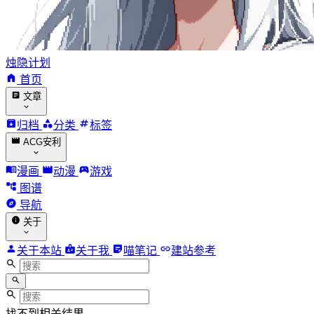
烛隐计划
首页
文章
归档
分类
标签
ACG安利
漫画
动漫
游戏
图谱
导航
关于
关于本站
关于我
喵笔记
建站参考
找不到相关结果。