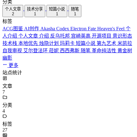
分类
个人文章
技术分享
短篇小说
随笔
2
1
1
1
标签
ACG图鉴
AI创作
Akasha Codex
Electron
Fate
Heaven's Feel
个
人介绍
个人文章
介绍
反乌托邦
宫崎英高
开源项目
意识形态
技术栈
本地优先
烛隐计划
玛莉卡
短篇小说
第九艺术
米凯拉
自我审视
艾尔登法环
菈妮
西西弗斯
随笔
革命纯洁性
黄金树
幽影
更多
站点统计
文章
7
分类
4
标签
27