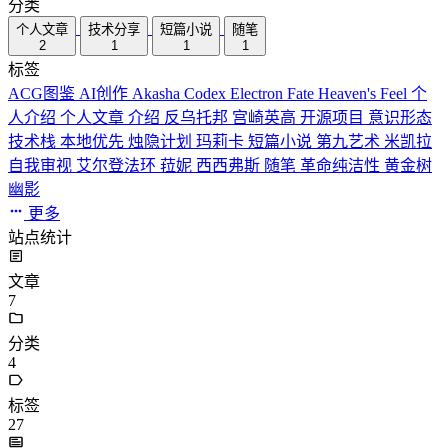
分类
个人文章
技术分享
短篇小说
随笔
2
1
1
1
标签
ACG图鉴
AI创作
Akasha Codex
Electron
Fate
Heaven's Feel
个
人介绍
个人文章
介绍
反乌托邦
宫崎英高
开源项目
意识形态
技术栈
本地优先
烛隐计划
玛莉卡
短篇小说
第九艺术
米凯拉
自我审视
艾尔登法环
菈妮
西西弗斯
随笔
革命纯洁性
黄金树
幽影
更多
站点统计
文章
7
分类
4
标签
27