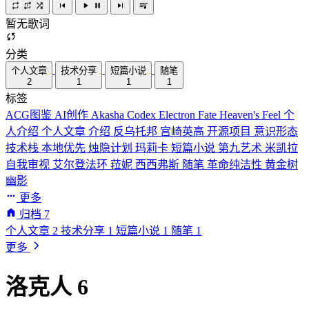
暂无歌词
分类
个人文章
技术分享
短篇小说
随笔
2
1
1
1
标签
ACG图鉴
AI创作
Akasha Codex
Electron
Fate
Heaven's Feel
个
人介绍
个人文章
介绍
反乌托邦
宫崎英高
开源项目
意识形态
技术栈
本地优先
烛隐计划
玛莉卡
短篇小说
第九艺术
米凯拉
自我审视
艾尔登法环
菈妮
西西弗斯
随笔
革命纯洁性
黄金树
幽影
更多
归档
7
个人文章
2
技术分享
1
短篇小说
1
随笔
1
更多
洛克人 6