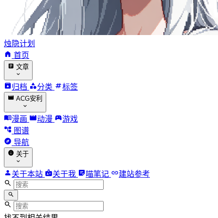
烛隐计划
首页
文章
归档
分类
标签
ACG安利
漫画
动漫
游戏
图谱
导航
关于
关于本站
关于我
喵笔记
建站参考
找不到相关结果。