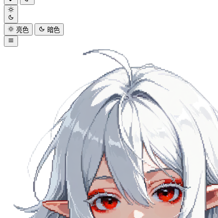
亮色
暗色