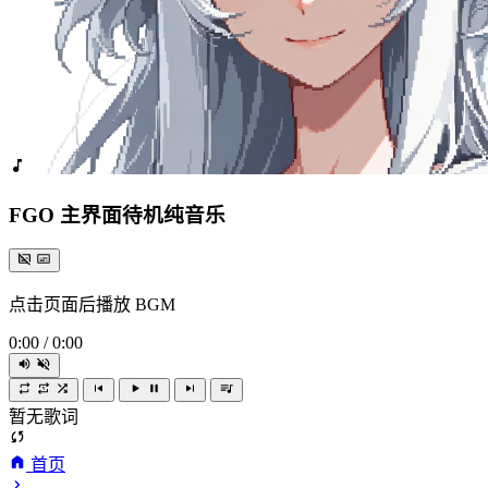
FGO 主界面待机纯音乐
点击页面后播放 BGM
0:00
/
0:00
暂无歌词
首页