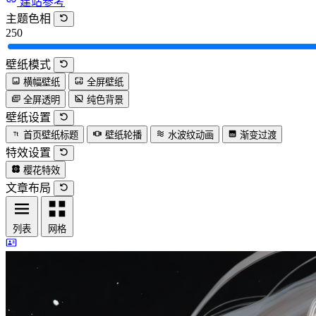
建站参考
主题色相
250
壁纸模式
横幅壁纸
全屏壁纸
全屏透明
纯色背景
壁纸设置
首页壁纸标题
壁纸轮播
水波纹动画
渐变过渡
特效设置
樱花特效
文章布局
列表
网格