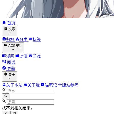
首页
文章
归档
分类
标签
ACG安利
漫画
动漫
游戏
图谱
导航
关于
关于本站
关于我
喵笔记
建站参考
找不到相关结果。