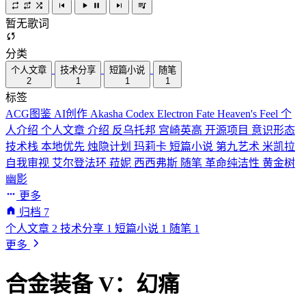
暂无歌词
分类
个人文章
技术分享
短篇小说
随笔
2
1
1
1
标签
ACG图鉴
AI创作
Akasha Codex
Electron
Fate
Heaven's Feel
个
人介绍
个人文章
介绍
反乌托邦
宫崎英高
开源项目
意识形态
技术栈
本地优先
烛隐计划
玛莉卡
短篇小说
第九艺术
米凯拉
自我审视
艾尔登法环
菈妮
西西弗斯
随笔
革命纯洁性
黄金树
幽影
更多
归档
7
个人文章
2
技术分享
1
短篇小说
1
随笔
1
更多
合金装备 V：幻痛