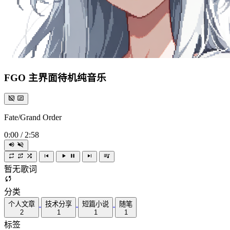
FGO 主界面待机纯音乐
Fate/Grand Order
0:00
/
2:58
暂无歌词
分类
个人文章
技术分享
短篇小说
随笔
2
1
1
1
标签