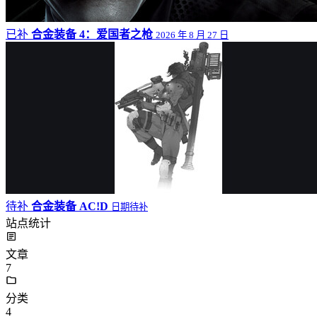
已补
合金装备 4：爱国者之枪
2026 年 8 月 27 日
待补
合金装备 AC!D
日期待补
站点统计
文章
7
分类
4