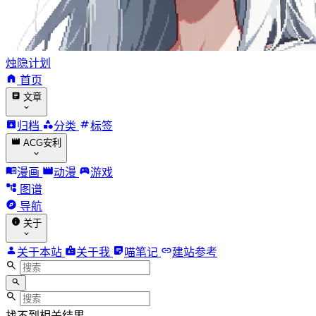
烛隐计划
首页
文章
归档
分类
标签
ACG安利
漫画
动漫
游戏
图谱
导航
关于
关于本站
关于我
喵笔记
建站参考
找不到相关结果。