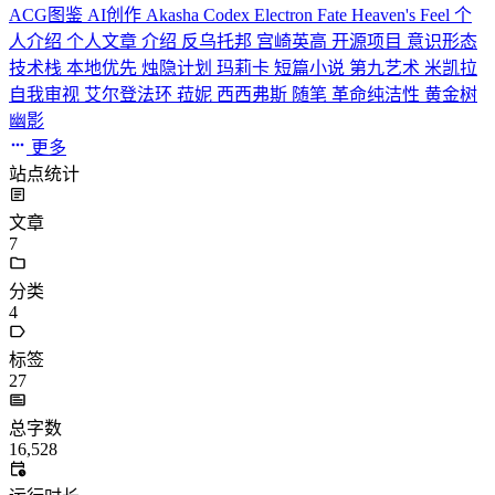
ACG图鉴
AI创作
Akasha Codex
Electron
Fate
Heaven's Feel
个
人介绍
个人文章
介绍
反乌托邦
宫崎英高
开源项目
意识形态
技术栈
本地优先
烛隐计划
玛莉卡
短篇小说
第九艺术
米凯拉
自我审视
艾尔登法环
菈妮
西西弗斯
随笔
革命纯洁性
黄金树
幽影
更多
站点统计
文章
7
分类
4
标签
27
总字数
16,528