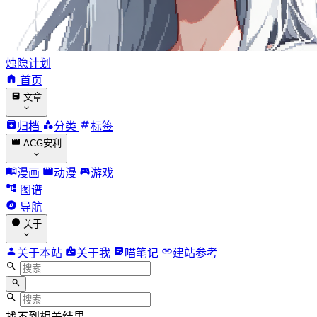
烛隐计划
首页
文章
归档
分类
标签
ACG安利
漫画
动漫
游戏
图谱
导航
关于
关于本站
关于我
喵笔记
建站参考
找不到相关结果。