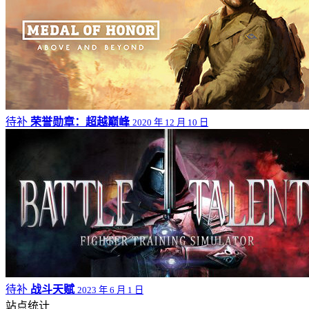
待补
荣誉勋章：超越巅峰
2020 年 12 月 10 日
待补
战斗天赋
2023 年 6 月 1 日
站点统计