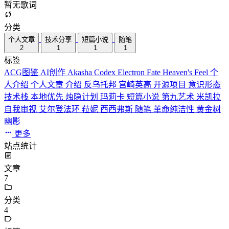
暂无歌词
分类
个人文章
技术分享
短篇小说
随笔
2
1
1
1
标签
ACG图鉴
AI创作
Akasha Codex
Electron
Fate
Heaven's Feel
个
人介绍
个人文章
介绍
反乌托邦
宫崎英高
开源项目
意识形态
技术栈
本地优先
烛隐计划
玛莉卡
短篇小说
第九艺术
米凯拉
自我审视
艾尔登法环
菈妮
西西弗斯
随笔
革命纯洁性
黄金树
幽影
更多
站点统计
文章
7
分类
4