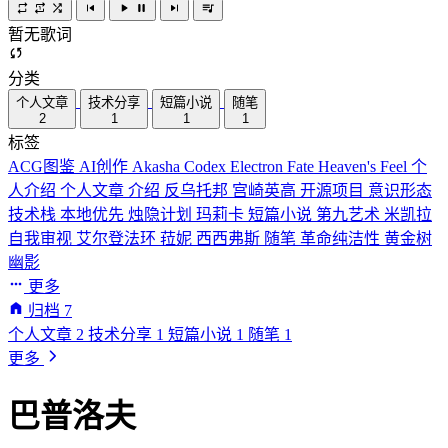
暂无歌词
分类
个人文章
技术分享
短篇小说
随笔
2
1
1
1
标签
ACG图鉴
AI创作
Akasha Codex
Electron
Fate
Heaven's Feel
个
人介绍
个人文章
介绍
反乌托邦
宫崎英高
开源项目
意识形态
技术栈
本地优先
烛隐计划
玛莉卡
短篇小说
第九艺术
米凯拉
自我审视
艾尔登法环
菈妮
西西弗斯
随笔
革命纯洁性
黄金树
幽影
更多
归档
7
个人文章
2
技术分享
1
短篇小说
1
随笔
1
更多
巴普洛夫