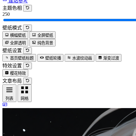
建站参考
主题色相
250
壁纸模式
横幅壁纸
全屏壁纸
全屏透明
纯色背景
壁纸设置
首页壁纸标题
壁纸轮播
水波纹动画
渐变过渡
特效设置
樱花特效
文章布局
列表
网格