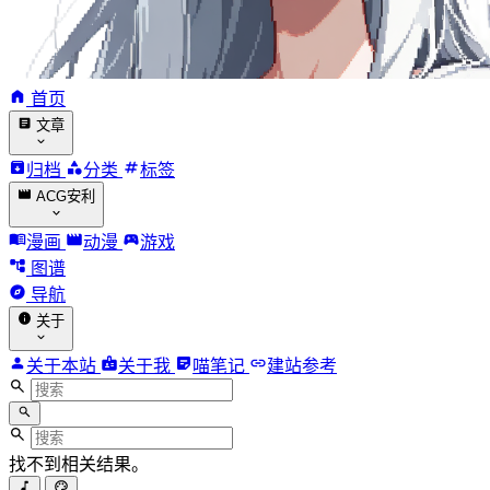
首页
文章
归档
分类
标签
ACG安利
漫画
动漫
游戏
图谱
导航
关于
关于本站
关于我
喵笔记
建站参考
找不到相关结果。