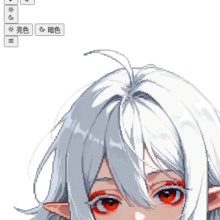
亮色
暗色