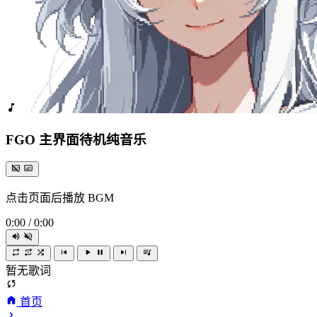
FGO 主界面待机纯音乐
点击页面后播放 BGM
0:00
/
0:00
暂无歌词
首页