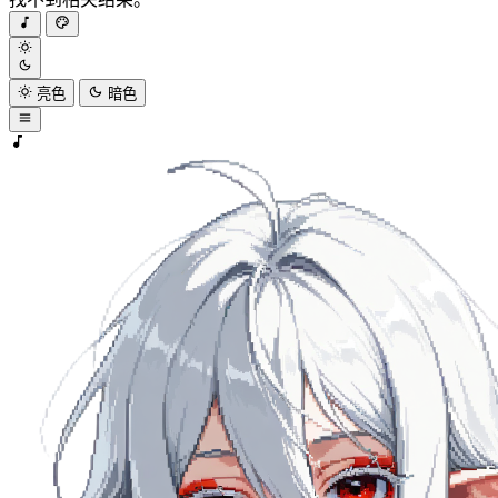
亮色
暗色