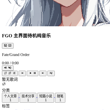
FGO 主界面待机纯音乐
Fate/Grand Order
0:00
/
0:00
暂无歌词
分类
个人文章
技术分享
短篇小说
随笔
1
1
1
1
标签