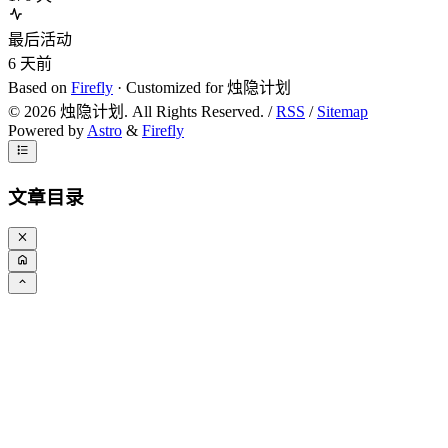
最后活动
6
天前
Based on
Firefly
· Customized for 烛隐计划
©
2026
烛隐计划. All Rights Reserved. /
RSS
/
Sitemap
Powered by
Astro
&
Firefly
文章目录