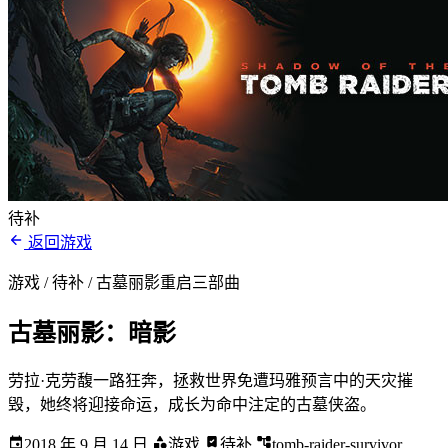
待补
返回游戏
游戏 / 待补
/ 古墓丽影重启三部曲
古墓丽影：暗影
劳拉·克劳馥一路狂奔，拯救世界免遭玛雅预言中的天灾摧
毁，她终将迎接命运，成长为命中注定的古墓侠盗。
2018 年 9 月 14 日
游戏
待补
tomb-raider-survivor