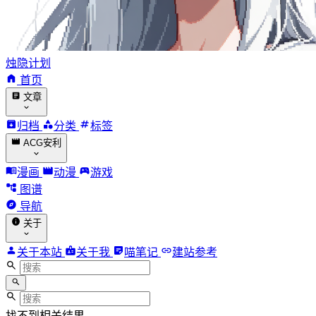
烛隐计划
首页
文章
归档
分类
标签
ACG安利
漫画
动漫
游戏
图谱
导航
关于
关于本站
关于我
喵笔记
建站参考
找不到相关结果。