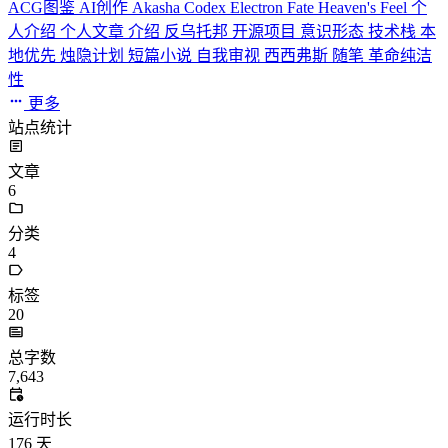
ACG图鉴
AI创作
Akasha Codex
Electron
Fate
Heaven's Feel
个
人介绍
个人文章
介绍
反乌托邦
开源项目
意识形态
技术栈
本
地优先
烛隐计划
短篇小说
自我审视
西西弗斯
随笔
革命纯洁
性
更多
站点统计
文章
6
分类
4
标签
20
总字数
7,643
运行时长
176
天