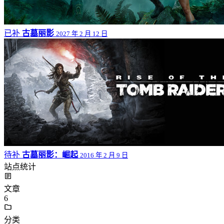
已补
古墓丽影
2027 年 2 月 12 日
待补
古墓丽影：崛起
2016 年 2 月 9 日
站点统计
文章
6
分类