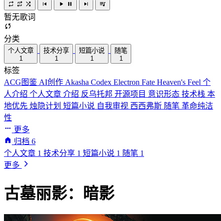
暂无歌词
分类
个人文章
技术分享
短篇小说
随笔
1
1
1
1
标签
ACG图鉴
AI创作
Akasha Codex
Electron
Fate
Heaven's Feel
个
人介绍
个人文章
介绍
反乌托邦
开源项目
意识形态
技术栈
本
地优先
烛隐计划
短篇小说
自我审视
西西弗斯
随笔
革命纯洁
性
更多
归档
6
个人文章
1
技术分享
1
短篇小说
1
随笔
1
更多
古墓丽影：暗影