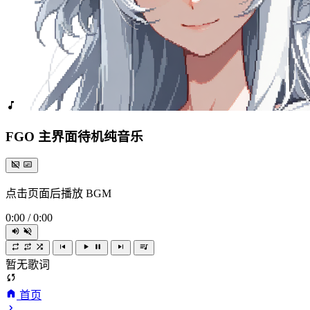
FGO 主界面待机纯音乐
点击页面后播放 BGM
0:00
/
0:00
暂无歌词
首页