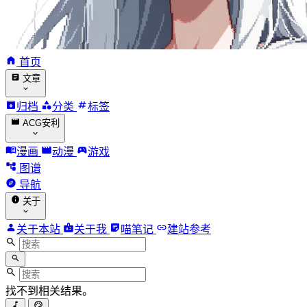
首页
文章
归档
分类
标签
ACG安利
漫画
动漫
游戏
图谱
导航
关于
关于本站
关于我
喵笔记
建站参考
找不到相关结果。