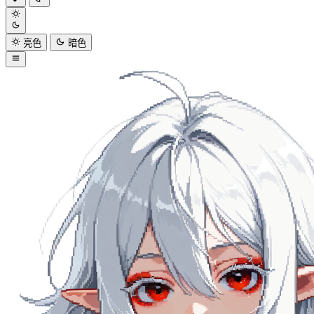
亮色
暗色