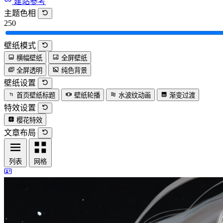
建站参考
主题色相
250
壁纸模式
横幅壁纸
全屏壁纸
全屏透明
纯色背景
壁纸设置
首页壁纸标题
壁纸轮播
水波纹动画
渐变过渡
特效设置
樱花特效
文章布局
列表
网格