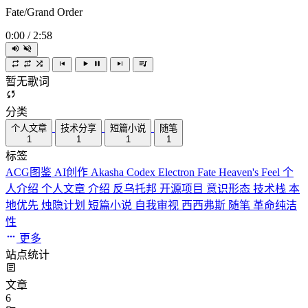
Fate/Grand Order
0:00
/
2:58
暂无歌词
分类
个人文章
技术分享
短篇小说
随笔
1
1
1
1
标签
ACG图鉴
AI创作
Akasha Codex
Electron
Fate
Heaven's Feel
个
人介绍
个人文章
介绍
反乌托邦
开源项目
意识形态
技术栈
本
地优先
烛隐计划
短篇小说
自我审视
西西弗斯
随笔
革命纯洁
性
更多
站点统计
文章
6