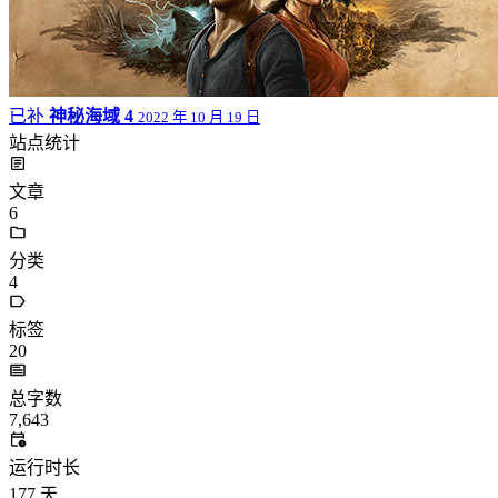
已补
神秘海域 4
2022 年 10 月 19 日
站点统计
文章
6
分类
4
标签
20
总字数
7,643
运行时长
177
天