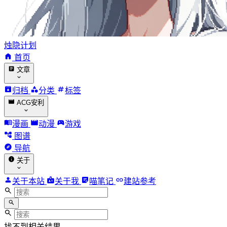
烛隐计划
首页
文章
归档
分类
标签
ACG安利
漫画
动漫
游戏
图谱
导航
关于
关于本站
关于我
喵笔记
建站参考
找不到相关结果。