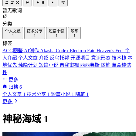
暂无歌词
分类
个人文章
技术分享
短篇小说
随笔
1
1
1
1
标签
ACG图鉴
AI创作
Akasha Codex
Electron
Fate
Heaven's Feel
个
人介绍
个人文章
介绍
反乌托邦
开源项目
意识形态
技术栈
本
地优先
烛隐计划
短篇小说
自我审视
西西弗斯
随笔
革命纯洁
性
更多
归档
6
个人文章
1
技术分享
1
短篇小说
1
随笔
1
更多
神秘海域 1