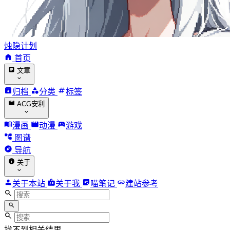
烛隐计划
首页
文章
归档
分类
标签
ACG安利
漫画
动漫
游戏
图谱
导航
关于
关于本站
关于我
喵笔记
建站参考
找不到相关结果。