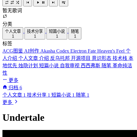
暂无歌词
分类
个人文章
技术分享
短篇小说
随笔
1
1
1
1
标签
ACG图鉴
AI创作
Akasha Codex
Electron
Fate
Heaven's Feel
个
人介绍
个人文章
介绍
反乌托邦
开源项目
意识形态
技术栈
本
地优先
烛隐计划
短篇小说
自我审视
西西弗斯
随笔
革命纯洁
性
更多
归档
6
个人文章
1
技术分享
1
短篇小说
1
随笔
1
更多
Undertale