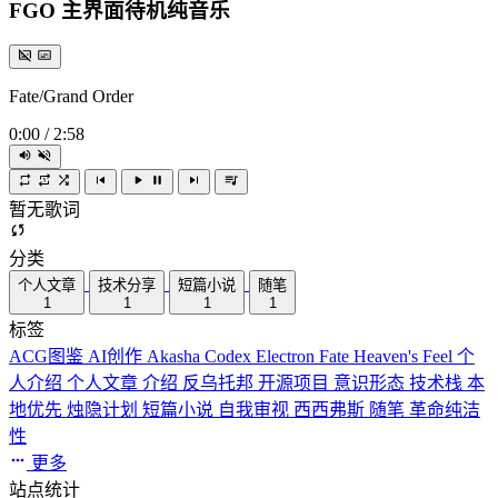
FGO 主界面待机纯音乐
Fate/Grand Order
0:00
/
2:58
暂无歌词
分类
个人文章
技术分享
短篇小说
随笔
1
1
1
1
标签
ACG图鉴
AI创作
Akasha Codex
Electron
Fate
Heaven's Feel
个
人介绍
个人文章
介绍
反乌托邦
开源项目
意识形态
技术栈
本
地优先
烛隐计划
短篇小说
自我审视
西西弗斯
随笔
革命纯洁
性
更多
站点统计