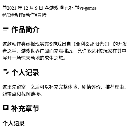
2021 年 12 月 9 日
游戏
已补
vr-games
#VR
#合作
#动作
#冒险
作品简介
这款动作类虚拟现实FPS游戏出自《亚利桑那阳光®》 的开发
者之手，游戏世界广阔而充满挑战，允许多达4位玩家在其中
展开一场惊天动地的求生之旅。
个人记录
这里先留空，之后可以补充完整体验、剧情评价、推荐理由、
避雷点和截图链接。
补充章节
个人记录