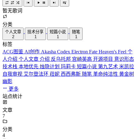
暂无歌词
分类
个人文章
技术分享
短篇小说
随笔
2
1
1
1
标签
ACG图鉴
AI创作
Akasha Codex
Electron
Fate
Heaven's Feel
个
人介绍
个人文章
介绍
反乌托邦
宫崎英高
开源项目
意识形态
技术栈
本地优先
烛隐计划
玛莉卡
短篇小说
第九艺术
米凯拉
自我审视
艾尔登法环
菈妮
西西弗斯
随笔
革命纯洁性
黄金树
幽影
更多
站点统计
文章
7
分类
4