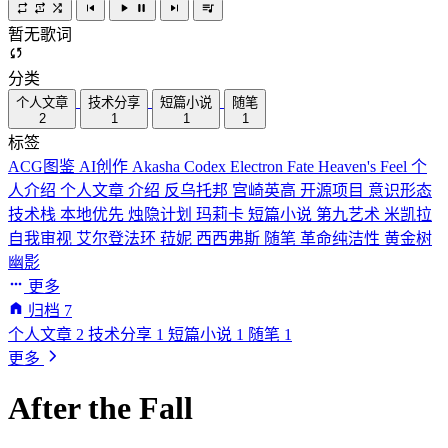
暂无歌词
分类
个人文章
技术分享
短篇小说
随笔
2
1
1
1
标签
ACG图鉴
AI创作
Akasha Codex
Electron
Fate
Heaven's Feel
个
人介绍
个人文章
介绍
反乌托邦
宫崎英高
开源项目
意识形态
技术栈
本地优先
烛隐计划
玛莉卡
短篇小说
第九艺术
米凯拉
自我审视
艾尔登法环
菈妮
西西弗斯
随笔
革命纯洁性
黄金树
幽影
更多
归档
7
个人文章
2
技术分享
1
短篇小说
1
随笔
1
更多
After the Fall