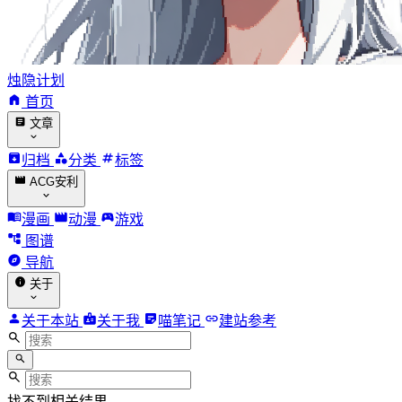
烛隐计划
首页
文章
归档
分类
标签
ACG安利
漫画
动漫
游戏
图谱
导航
关于
关于本站
关于我
喵笔记
建站参考
找不到相关结果。