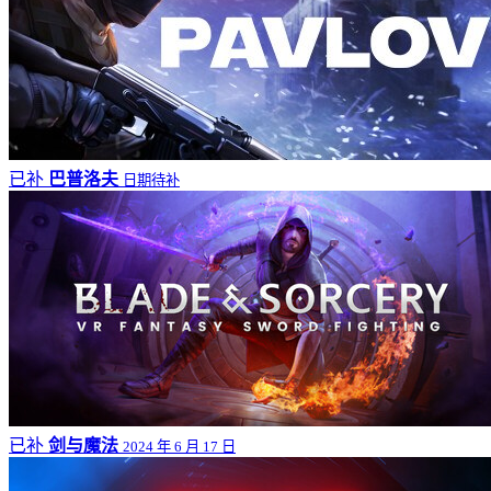
已补
巴普洛夫
日期待补
已补
剑与魔法
2024 年 6 月 17 日