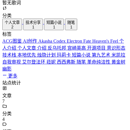
暂无歌词
分类
个人文章
技术分享
短篇小说
随笔
2
1
1
1
标签
ACG图鉴
AI创作
Akasha Codex
Electron
Fate
Heaven's Feel
个
人介绍
个人文章
介绍
反乌托邦
宫崎英高
开源项目
意识形态
技术栈
本地优先
烛隐计划
玛莉卡
短篇小说
第九艺术
米凯拉
自我审视
艾尔登法环
菈妮
西西弗斯
随笔
革命纯洁性
黄金树
幽影
更多
站点统计
文章
7
分类
4