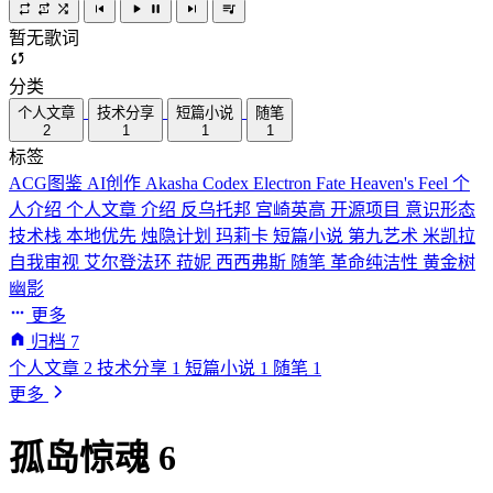
暂无歌词
分类
个人文章
技术分享
短篇小说
随笔
2
1
1
1
标签
ACG图鉴
AI创作
Akasha Codex
Electron
Fate
Heaven's Feel
个
人介绍
个人文章
介绍
反乌托邦
宫崎英高
开源项目
意识形态
技术栈
本地优先
烛隐计划
玛莉卡
短篇小说
第九艺术
米凯拉
自我审视
艾尔登法环
菈妮
西西弗斯
随笔
革命纯洁性
黄金树
幽影
更多
归档
7
个人文章
2
技术分享
1
短篇小说
1
随笔
1
更多
孤岛惊魂 6