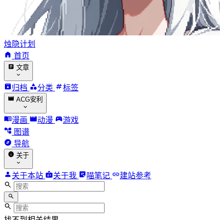
烛隐计划
首页
文章
归档
分类
标签
ACG安利
漫画
动漫
游戏
图谱
导航
关于
关于本站
关于我
喵笔记
建站参考
找不到相关结果。