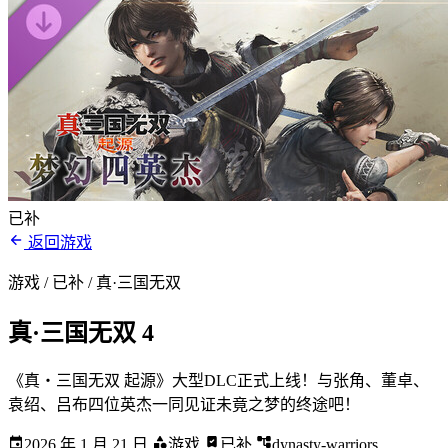
已补
返回游戏
游戏 / 已补
/ 真·三国无双
真·三国无双 4
《真・三国无双 起源》大型DLC正式上线！与张角、董卓、
袁绍、吕布四位英杰一同见证未竟之梦的终途吧！
2026 年 1 月 21 日
游戏
已补
dynasty-warriors