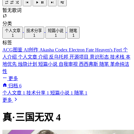
暂无歌词
分类
个人文章
技术分享
短篇小说
随笔
1
1
1
1
标签
ACG图鉴
AI创作
Akasha Codex
Electron
Fate
Heaven's Feel
个
人介绍
个人文章
介绍
反乌托邦
开源项目
意识形态
技术栈
本
地优先
烛隐计划
短篇小说
自我审视
西西弗斯
随笔
革命纯洁
性
更多
归档
6
个人文章
1
技术分享
1
短篇小说
1
随笔
1
更多
真·三国无双 4