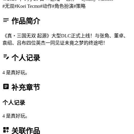
#无双
#Koei Tecmo
#动作
#角色扮演
#策略
作品简介
《真・三国无双 起源》大型DLC正式上线！与张角、董卓、
袁绍、吕布四位英杰一同见证未竟之梦的终途吧！
个人记录
4 是真好玩。
补充章节
个人记录
4 是真好玩。
关联作品