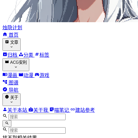
烛隐计划
首页
文章
归档
分类
标签
ACG安利
漫画
动漫
游戏
图谱
导航
关于
关于本站
关于我
喵笔记
建站参考
找不到相关结果。