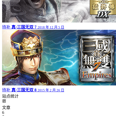
待补
真·三国无双 7
2018 年 12 月 5 日
待补
真·三国无双 8
2015 年 2 月 26 日
站点统计
文章
6