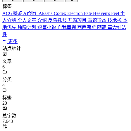
标签
ACG图鉴
AI创作
Akasha Codex
Electron
Fate
Heaven's Feel
个
人介绍
个人文章
介绍
反乌托邦
开源项目
意识形态
技术栈
本
地优先
烛隐计划
短篇小说
自我审视
西西弗斯
随笔
革命纯洁
性
更多
站点统计
文章
6
分类
4
标签
20
总字数
7,643