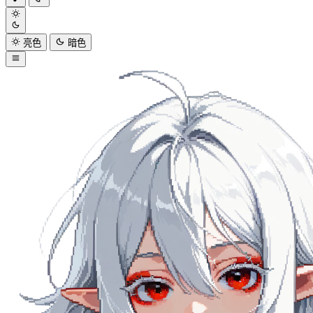
亮色
暗色