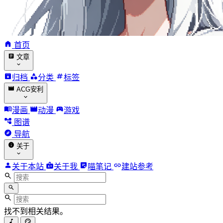
首页
文章
归档
分类
标签
ACG安利
漫画
动漫
游戏
图谱
导航
关于
关于本站
关于我
喵笔记
建站参考
找不到相关结果。