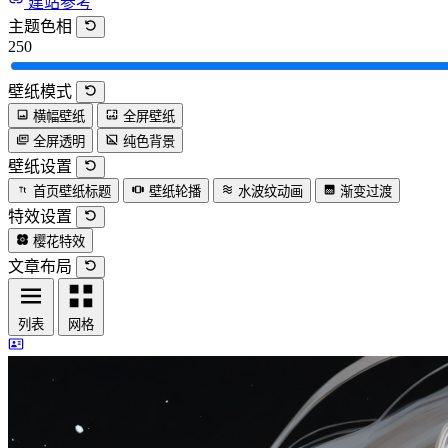
建站参考
主题色相
250
壁纸模式
横幅壁纸
全屏壁纸
全屏透明
纯色背景
壁纸设置
首页壁纸标题
壁纸轮播
水波纹动画
渐变过渡
特效设置
樱花特效
文章布局
列表
网格