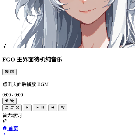
FGO 主界面待机纯音乐
点击页面后播放 BGM
0:00
/
0:00
暂无歌词
首页