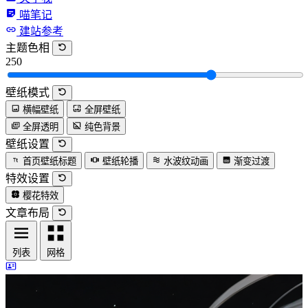
喵笔记
建站参考
主题色相
250
壁纸模式
横幅壁纸
全屏壁纸
全屏透明
纯色背景
壁纸设置
首页壁纸标题
壁纸轮播
水波纹动画
渐变过渡
特效设置
樱花特效
文章布局
列表
网格