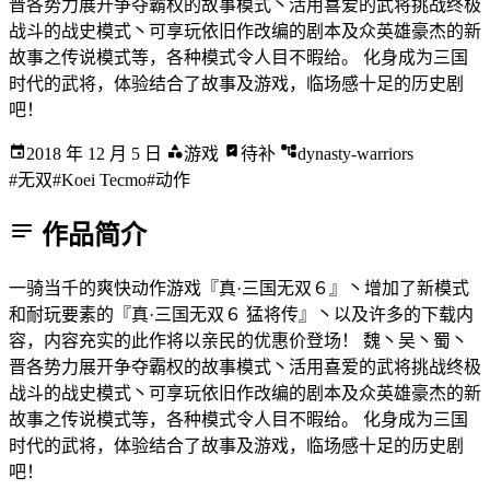
晋各势力展开争夺霸权的故事模式丶活用喜爱的武将挑战终极
战斗的战史模式丶可享玩依旧作改编的剧本及众英雄豪杰的新
故事之传说模式等，各种模式令人目不暇给。 化身成为三国
时代的武将，体验结合了故事及游戏，临场感十足的历史剧
吧！
2018 年 12 月 5 日
游戏
待补
dynasty-warriors
#无双
#Koei Tecmo
#动作
作品简介
一骑当千的爽快动作游戏『真·三国无双６』丶增加了新模式
和耐玩要素的『真·三国无双６ 猛将传』丶以及许多的下载内
容，内容充实的此作将以亲民的优惠价登场！ 魏丶吴丶蜀丶
晋各势力展开争夺霸权的故事模式丶活用喜爱的武将挑战终极
战斗的战史模式丶可享玩依旧作改编的剧本及众英雄豪杰的新
故事之传说模式等，各种模式令人目不暇给。 化身成为三国
时代的武将，体验结合了故事及游戏，临场感十足的历史剧
吧！