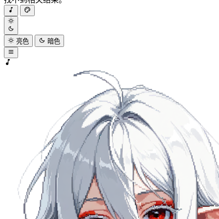
亮色
暗色