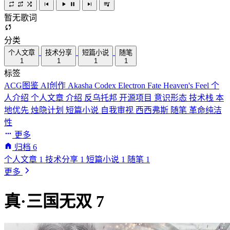
暂无歌词
分类
个人文章
技术分享
短篇小说
随笔
1
1
1
1
标签
ACG图鉴
AI创作
Akasha Codex
Electron
Fate
Heaven's Feel
个
人介绍
个人文章
介绍
反乌托邦
开源项目
意识形态
技术栈
本
地优先
烛隐计划
短篇小说
自我审视
西西弗斯
随笔
革命纯洁
性
更多
归档
6
个人文章
1
技术分享
1
短篇小说
1
随笔
1
更多
真·三国无双 7