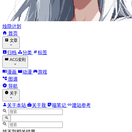
烛隐计划
首页
文章
归档
分类
标签
ACG安利
漫画
动漫
游戏
图谱
导航
关于
关于本站
关于我
喵笔记
建站参考
找不到相关结果。