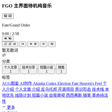
FGO 主界面待机纯音乐
Fate/Grand Order
0:00
/
2:58
暂无歌词
分类
个人文章
技术分享
短篇小说
随笔
1
1
1
1
标签
ACG图鉴
AI创作
Akasha Codex
Electron
Fate
Heaven's Feel
个
人介绍
个人文章
介绍
反乌托邦
开源项目
意识形态
技术栈
本
地优先
烛隐计划
短篇小说
自我审视
西西弗斯
随笔
革命纯洁
性
更多