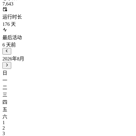
7,643
运行时长
176
天
最后活动
6
天前
2026年8月
日
一
二
三
四
五
六
1
2
3