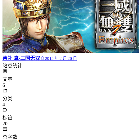
待补
真·三国无双 8
2015 年 2 月 26 日
站点统计
文章
6
分类
4
标签
20
总字数